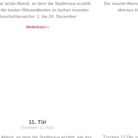
er achte Abend, an dem die Stadtmaus erzählt,
Der neunte Aben
die beiden Mäuseältesten so lachen mussten
überaus k
Geschichtenarchiv: 1. bis 24. Dezember
Weiterlesen »
11. Tür
Dezember 11, 2023
e Abend, an dem die Stadtmaus erzählt, wie das
Türchen 12 Der z