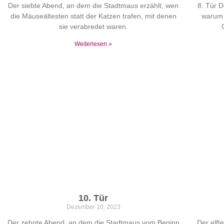
Der siebte Abend, an dem die Stadtmaus erzählt, wen
8. Tür D
die Mäuseältesten statt der Katzen trafen, mit denen
warum 
sie verabredet waren.
Weiterlesen »
10. Tür
Dezember 10, 2023
Der zehnte Abend, an dem die Stadtmaus vom Beginn
Der elft