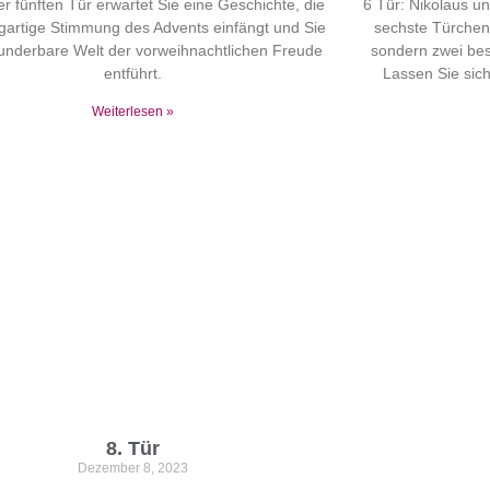
er fünften Tür erwartet Sie eine Geschichte, die
6 Tür: Nikolaus u
igartige Stimmung des Advents einfängt und Sie
sechste Türchen 
wunderbare Welt der vorweihnachtlichen Freude
sondern zwei be
entführt.
Lassen Sie sich
Weiterlesen »
8. Tür
Dezember 8, 2023