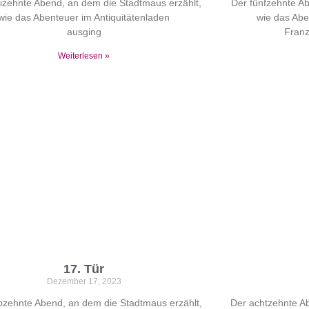
izehnte Abend, an dem die Stadtmaus erzählt,
Der fünfzehnte A
wie das Abenteuer im Antiquitätenladen
wie das Abe
ausging
Fran
Weiterlesen »
17. Tür
Dezember 17, 2023
bzehnte Abend, an dem die Stadtmaus erzählt,
Der achtzehnte A