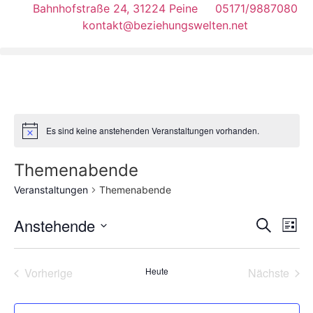
Zum
Bahnhofstraße 24, 31224 Peine
05171/9887080
Inhalt
kontakt@beziehungswelten.net
springen
Es sind keine anstehenden Veranstaltungen vorhanden.
Themenabende
Veranstaltungen
Themenabende
Veran
Ve
Anstehende
Suche
Liste
Datum
An
Such
wählen.
Na
Veranstaltungen
Vera
Vorherige
Heute
Nächste
und
Ansic