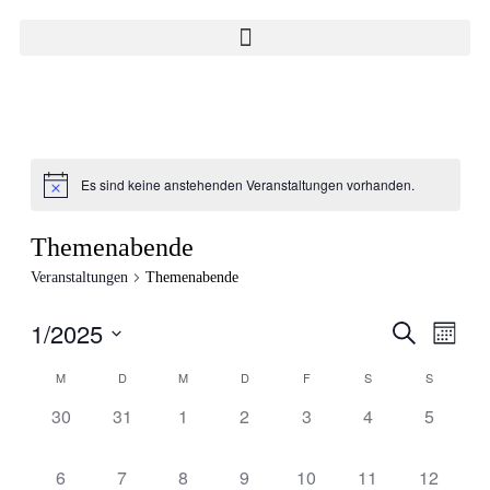
Es sind keine anstehenden Veranstaltungen vorhanden.
Themenabende
Veranstaltungen
Themenabende
1/2025
Veranstal
Veran
Suche
Monat
Ansic
Suche
Datum
Navig
Kalender
M
D
M
D
F
S
S
wählen.
und
von
0
0
0
0
0
0
0
30
31
1
2
3
4
5
Ansichten
Veranstaltungen
Veranstaltungen,
Veranstaltungen,
Veranstaltungen,
Veranstaltungen,
Veranstaltungen,
Veranstaltungen
Veransta
Navigati
0
0
0
0
0
0
0
6
7
8
9
10
11
12