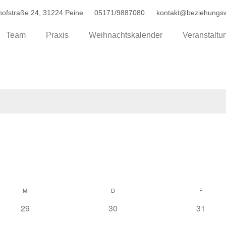
ofstraße 24, 31224 Peine
05171/9887080
kontakt@beziehungsw
Team
Praxis
Weihnachtskalender
Veranstaltu
M
D
F
0 Veranstaltungen,
0 Veranstaltungen,
0 Verans
29
30
31