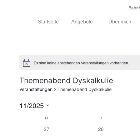
Bahnh
Startseite
Angebote
Über mich
Es sind keine anstehenden Veranstaltungen vorhanden.
Themenabend Dyskalkulie
Veranstaltungen
Themenabend Dyskalkulie
11/2025
Datum
wählen.
Kalender
M
D
0 Veranstaltungen,
0 Veranstaltungen,
27
28
von