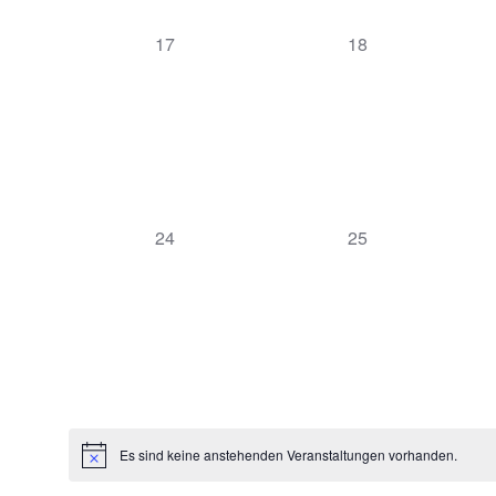
0 Veranstaltungen,
0 Veranstaltungen,
17
18
0 Veranstaltungen,
0 Veranstaltungen,
24
25
Es sind keine anstehenden Veranstaltungen vorhanden.