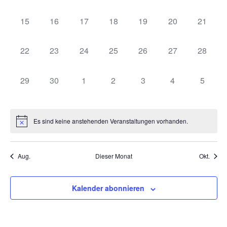
Navig
0 Veranstaltungen,
0 Veranstaltungen,
0 Veranstaltungen,
0 Veranstaltungen,
0 Veranstaltungen,
0 Veranstaltung
0 Veran
15
16
17
18
19
20
21
0 Veranstaltungen,
0 Veranstaltungen,
0 Veranstaltungen,
0 Veranstaltungen,
0 Veranstaltungen,
0 Veranstaltung
0 Veran
22
23
24
25
26
27
28
0 Veranstaltungen,
0 Veranstaltungen,
0 Veranstaltungen,
0 Veranstaltungen,
0 Veranstaltungen,
0 Veranstaltung
0 Veran
29
30
1
2
3
4
5
Es sind keine anstehenden Veranstaltungen vorhanden.
Aug.
Dieser Monat
Okt.
Kalender abonnieren