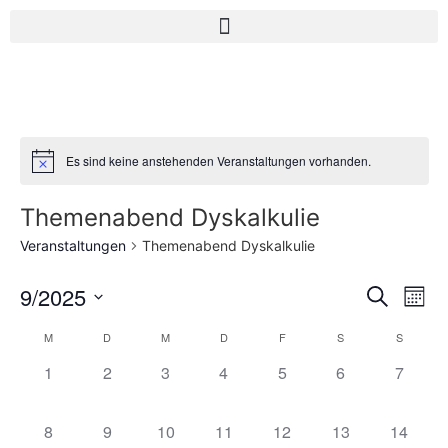
Es sind keine anstehenden Veranstaltungen vorhanden.
Themenabend Dyskalkulie
Veranstaltungen
Themenabend Dyskalkulie
Veran
Ve
9/2025
Suche
Mona
Datum
An
Such
wählen.
Kalender
M
D
M
D
F
S
S
Na
und
0 Veranstaltungen,
0 Veranstaltungen,
0 Veranstaltungen,
0 Veranstaltungen,
0 Veranstaltungen,
0 Veranstaltung
0 Veran
1
2
3
4
5
6
7
von
Ansic
Veranstaltungen
0 Veranstaltungen,
0 Veranstaltungen,
0 Veranstaltungen,
0 Veranstaltungen,
0 Veranstaltungen,
0 Veranstaltung
0 Veran
8
9
10
11
12
13
14