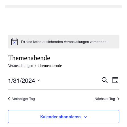
Es sind keine anstehenden Veranstaltungen vorhanden.
Themenabende
Veranstaltungen
Themenabende
1/31/2024
Veranstal
Veran
Suche
Tag
Ansic
Suche
Datum
Navig
wählen.
und
Vorheriger Tag
Nächster Tag
Ansichten
Navigati
Kalender abonnieren